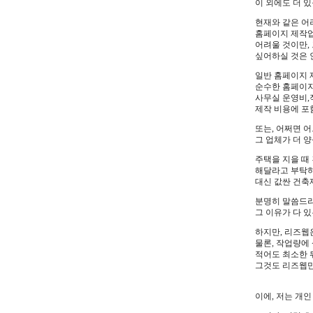
이 외에도 더 
현재와 같은 
홈페이지 제작
어려울 것이만,
싶어하실 것은
일반 홈페이지 
순수한 홈페이지
사무실 운영비,
제작 비용에 포
또는, 어쩌면 
그 업체가 더 
주택을 지을 때
해달라고 부탁하
대신 값싼 건축
분명히 말씀드리
그 이유가 다 있
하지만, 리즈웹
물론, 작업량에
적어도 최소한 
그것도 리즈웹만
이에, 저는 개