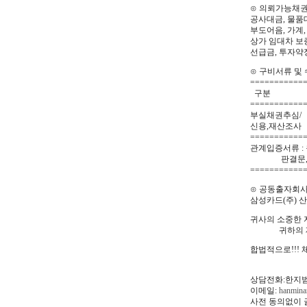
⊙ 의뢰가능채
공사대금, 물품대
부도어음, 가계,
상가 임대차 보증
선급금, 투자약
⊙ 구비서류 및
===========
구분 
===========
부실채권추심/
신용,재산조사
===========
관계입증서류 :
판결문, 공
===========
⊙ 공동출자회사
삼성카드(주) 
귀사의 소중한 
귀하의 재산을
합법적으로!!! 
상담전화:한지범대리
이메일:
hanmina
사전 동의없이 