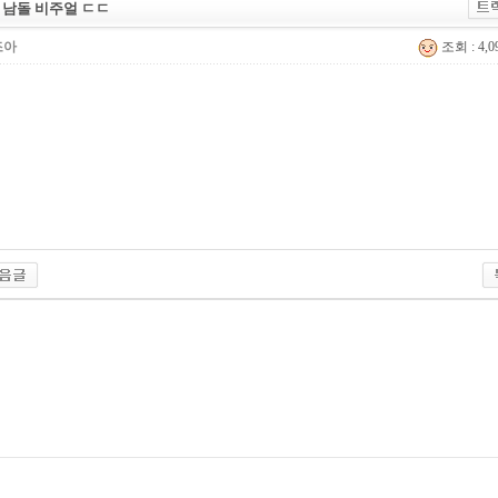
 남돌 비주얼 ㄷㄷ
조아
조회 : 4,