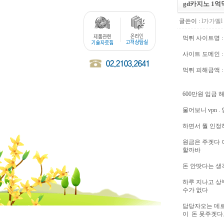
gd카지노 1억
글쓴이 :
l가가멜l
먹튀 사이트명 
사이트 도메인 : fe
먹튀 피해금액 :
600만원 입금
물어보니 vpn
하면서 뭘 인정
원금은 주겟다 
할까바
돈 안땃다는 생
하루 지나고 상
수가 없다
담당자오는 데로
이 돈 못주겟다