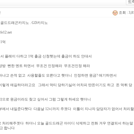
뽀
조회 : 3,
: 골드드래곤카지노 . GD카지노
12.net
 1억
 해서 플레이 다하고 1억 출금 신청햇는데 출금이 하도 안대서
 . 양방 뻔한 멘트 하면서 무조건 인정해라 무조건인정 해라
하냐고 쓴적 없고 사용할줄도 모른다고 햇더니 인정하면 원금? 애기하면서
이렇게 애길하더라고요 그래서 먹티 당하기싫어 어차피 딴돈이기도 하고 돈 먹튀 당
각으로 원금이라도 찾고 싶어서 그럼 그렇게 하세요 햇더니
부에서 내일준다햇다 다음날 12시까지 주겟다 이틀이 지나자 담당자가 없어서 처리할
 처리해주겟다 하더니 오늘 골드드래곤 아이디 삭제하고 전화 겨우 연결되서 하는말
고 합니다