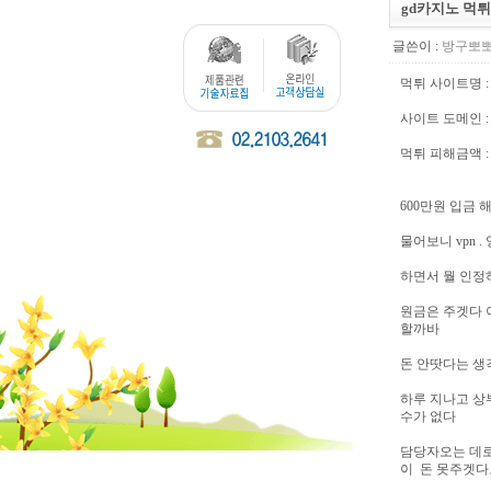
gd카지노 먹튀
글쓴이 :
방구뽀
먹튀 사이트명 
사이트 도메인 : fe
먹튀 피해금액 :
600만원 입금
물어보니 vpn
하면서 뭘 인정
원금은 주겟다 
할까바
돈 안땃다는 생
하루 지나고 상
수가 없다
담당자오는 데로
이 돈 못주겟다