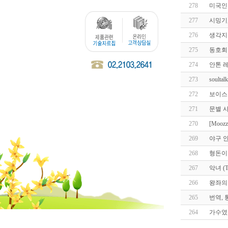
278
미국인들
277
시밍기
276
생각지
275
동호회
274
안톤 
273
soult
272
보이스
271
문별 
270
[Mo
269
야구 
268
형돈이형
267
악녀 (T
266
왕좌의
265
번역, 
264
가수였