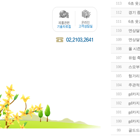
113
6초 
112
경기 
111
6초 
110
연상달
109
연상달
108
올 시
107
유럽 
106
스모부랑
105
헝가리 
104
주관적
103
gd카지
102
gd카
101
gd카
100
gd카
99
골드드