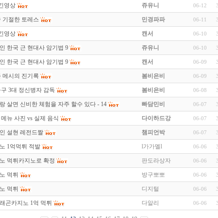
웃긴영상
쥬유니
06-12
중 기절한 토레스
민경파파
06-11
웃긴영상
캔서
06-10
인 한국 근 현대사 암기법 9
쥬유니
06-10
인 한국 근 현대사 암기법 9
캔서
06-09
즌 메시의 진기록
봄비은비
06-09
축구 3대 정신병자 감독
봄비은비
06-08
 살면 신비한 체험을 자주 할수 있다 - 14
빠담민비
06-07
메뉴 사진 vs 실제 음식
다이하드강
06-07
인 설현 레전드짤
챔피언박
06-07
노 1억먹튀 적발
l가가멜l
06-06
지노 먹튀카지노로 확정
판도라상자
06-06
지노 먹튀
방구뽀뽀
06-06
지노 먹튀
디지털
06-06
래곤카지노 1억 먹튀
다알리
06-06