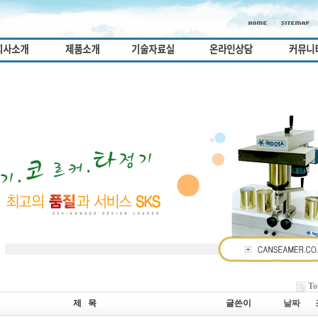
To
제 목
글쓴이
날짜